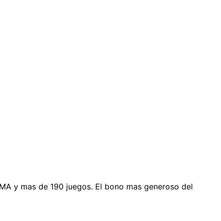
, MMA y mas de 190 juegos. El bono mas generoso del