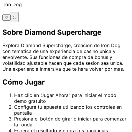
Iron Dog
♡
⛶
Sobre
Diamond Supercharge
Explora Diamond Supercharge, creacion de Iron Dog
con tematica de una experiencia de casino unica y
envolvente. Sus funciones de compra de bonus y
volatilidad ajustable hacen que cada sesion sea unica.
Una experiencia inmersiva que te hara volver por mas.
Cómo Jugar
Haz clic en "Jugar Ahora" para iniciar el modo
demo gratuito
Configura tu apuesta utilizando los controles en
pantalla
Presiona el botón de girar o iniciar para comenzar
la ronda
Espera el resultado y cobra tus ganancias