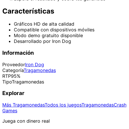
Características
Gráficos HD de alta calidad
Compatible con dispositivos móviles
Modo demo gratuito disponible
Desarrollado por
Iron Dog
Información
Proveedor
Iron Dog
Categoría
Tragamonedas
RTP
95
%
Tipo
Tragamonedas
Explorar
Más
Tragamonedas
Todos los juegos
Tragamonedas
Crash
Games
Juega con dinero real