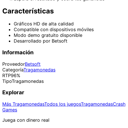
Características
Gráficos HD de alta calidad
Compatible con dispositivos móviles
Modo demo gratuito disponible
Desarrollado por
Betsoft
Información
Proveedor
Betsoft
Categoría
Tragamonedas
RTP
96
%
Tipo
Tragamonedas
Explorar
Más
Tragamonedas
Todos los juegos
Tragamonedas
Crash
Games
Juega con dinero real