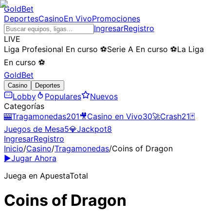
GoldBet
Deportes
Casino
En Vivo
Promociones
Ingresar
Registro
LIVE
Liga Profesional
En curso
⚽
Serie A
En curso
⚽
La Liga
En curso
⚽
GoldBet
Casino
Deportes
Lobby
Populares
Nuevos
Categorías
🎰
Tragamonedas
201
🎥
Casino en Vivo
30
🚀
Crash
21
🃏
Juegos de Mesa
5
💎
Jackpot
8
Ingresar
Registro
Inicio
/
Casino
/
Tragamonedas
/
Coins of Dragon
▶
Jugar Ahora
Juega en
ApuestaTotal
Coins of Dragon