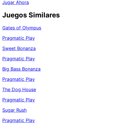
Jugar Ahora
Juegos Similares
Gates of Olympus
Pragmatic Play
Sweet Bonanza
Pragmatic Play
Big Bass Bonanza
Pragmatic Play
The Dog House
Pragmatic Play
Sugar Rush
Pragmatic Play