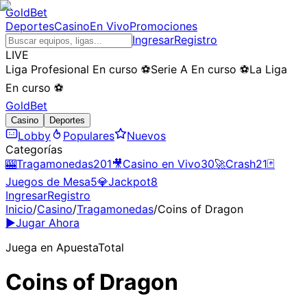
GoldBet
Deportes
Casino
En Vivo
Promociones
Ingresar
Registro
LIVE
Liga Profesional
En curso
⚽
Serie A
En curso
⚽
La Liga
En curso
⚽
GoldBet
Casino
Deportes
Lobby
Populares
Nuevos
Categorías
🎰
Tragamonedas
201
🎥
Casino en Vivo
30
🚀
Crash
21
🃏
Juegos de Mesa
5
💎
Jackpot
8
Ingresar
Registro
Inicio
/
Casino
/
Tragamonedas
/
Coins of Dragon
▶
Jugar Ahora
Juega en
ApuestaTotal
Coins of Dragon