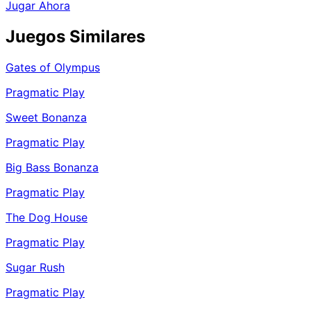
Jugar Ahora
Juegos Similares
Gates of Olympus
Pragmatic Play
Sweet Bonanza
Pragmatic Play
Big Bass Bonanza
Pragmatic Play
The Dog House
Pragmatic Play
Sugar Rush
Pragmatic Play