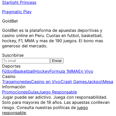
Starlight Princess
Pragmatic Play
GoldBet
GoldBet es la plataforma de apuestas deportivas y
casino online en Peru. Cuotas en futbol, basketball,
hockey, F1, MMA y mas de 190 juegos. El bono mas
generoso del mercado.
Suscribirse
Enviar
Deportes
Fútbol
Basketball
Hockey
Formula 1
MMA
En Vivo
Casino
Tragamonedas
Casino en Vivo
Crash Games
Jackpot
Mesa
Información
Promociones
Guías
Juego Responsable
Jugar puede ser adictivo. Juega con responsabilidad.
Solo para mayores de 18 años. Las apuestas conllevan
riesgo. Consulta nuestras políticas de
juego
responsable
.