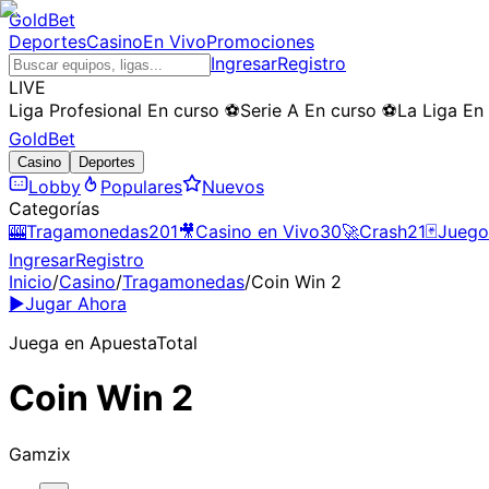
GoldBet
Deportes
Casino
En Vivo
Promociones
Ingresar
Registro
LIVE
Liga Profesional
En curso
⚽
Serie A
En curso
⚽
La Liga
En
GoldBet
Casino
Deportes
Lobby
Populares
Nuevos
Categorías
🎰
Tragamonedas
201
🎥
Casino en Vivo
30
🚀
Crash
21
🃏
Juego
Ingresar
Registro
Inicio
/
Casino
/
Tragamonedas
/
Coin Win 2
▶
Jugar Ahora
Juega en
ApuestaTotal
Coin Win 2
Gamzix