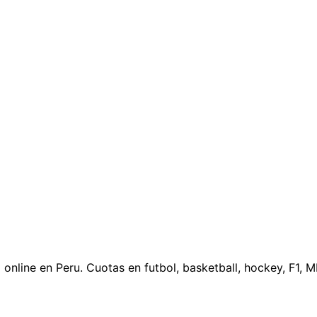
 online en Peru. Cuotas en futbol, basketball, hockey, F1