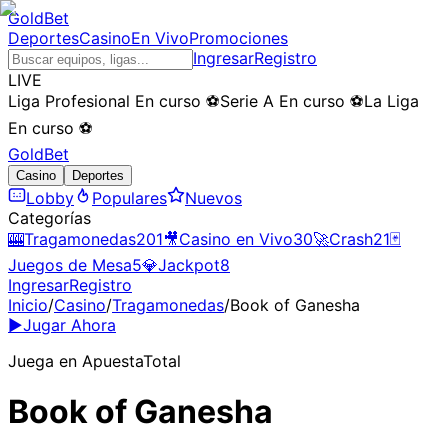
GoldBet
Deportes
Casino
En Vivo
Promociones
Ingresar
Registro
LIVE
Liga Profesional
En curso
⚽
Serie A
En curso
⚽
La Liga
En curso
⚽
GoldBet
Casino
Deportes
Lobby
Populares
Nuevos
Categorías
🎰
Tragamonedas
201
🎥
Casino en Vivo
30
🚀
Crash
21
🃏
Juegos de Mesa
5
💎
Jackpot
8
Ingresar
Registro
Inicio
/
Casino
/
Tragamonedas
/
Book of Ganesha
▶
Jugar Ahora
Juega en
ApuestaTotal
Book of Ganesha