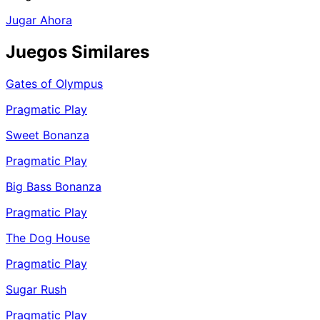
Jugar Ahora
Juegos Similares
Gates of Olympus
Pragmatic Play
Sweet Bonanza
Pragmatic Play
Big Bass Bonanza
Pragmatic Play
The Dog House
Pragmatic Play
Sugar Rush
Pragmatic Play