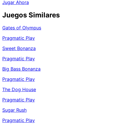
Jugar Ahora
Juegos Similares
Gates of Olympus
Pragmatic Play
Sweet Bonanza
Pragmatic Play
Big Bass Bonanza
Pragmatic Play
The Dog House
Pragmatic Play
Sugar Rush
Pragmatic Play