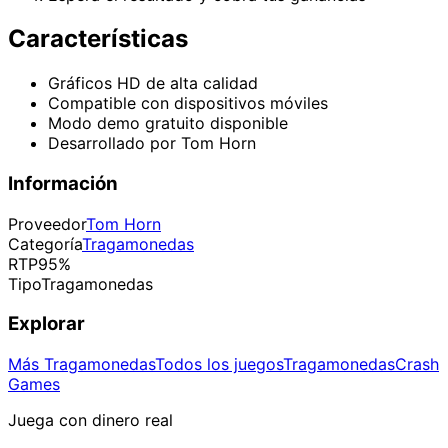
Características
Gráficos HD de alta calidad
Compatible con dispositivos móviles
Modo demo gratuito disponible
Desarrollado por
Tom Horn
Información
Proveedor
Tom Horn
Categoría
Tragamonedas
RTP
95
%
Tipo
Tragamonedas
Explorar
Más
Tragamonedas
Todos los juegos
Tragamonedas
Crash
Games
Juega con dinero real