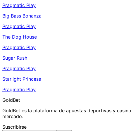
Pragmatic Play
Big Bass Bonanza
Pragmatic Play
The Dog House
Pragmatic Play
Sugar Rush
Pragmatic Play
Starlight Princess
Pragmatic Play
GoldBet
GoldBet es la plataforma de apuestas deportivas y casino
mercado.
Suscribirse