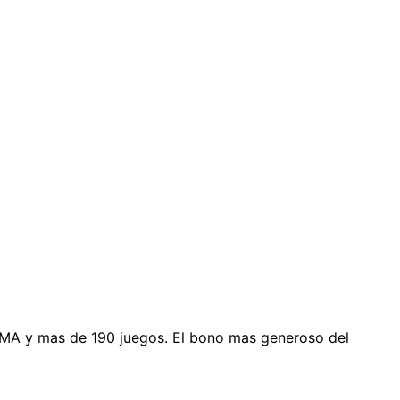
, MMA y mas de 190 juegos. El bono mas generoso del