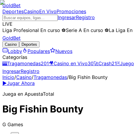
GoldBet
Deportes
Casino
En Vivo
Promociones
Ingresar
Registro
LIVE
Liga Profesional
En curso
⚽
Serie A
En curso
⚽
La Liga
En
GoldBet
Casino
Deportes
Lobby
Populares
Nuevos
Categorías
🎰
Tragamonedas
201
🎥
Casino en Vivo
30
🚀
Crash
21
🃏
Juego
Ingresar
Registro
Inicio
/
Casino
/
Tragamonedas
/
Big Fishin Bounty
▶
Jugar Ahora
Juega en
ApuestaTotal
Big Fishin Bounty
G Games