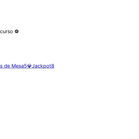
 curso
⚽
s de Mesa
5
💎
Jackpot
8