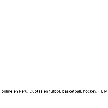
 online en Peru. Cuotas en futbol, basketball, hockey, F1