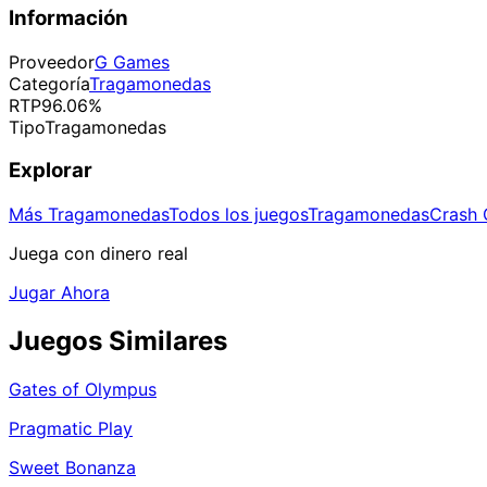
Información
Proveedor
G Games
Categoría
Tragamonedas
RTP
96.06
%
Tipo
Tragamonedas
Explorar
Más
Tragamonedas
Todos los juegos
Tragamonedas
Crash
Juega con dinero real
Jugar Ahora
Juegos Similares
Gates of Olympus
Pragmatic Play
Sweet Bonanza