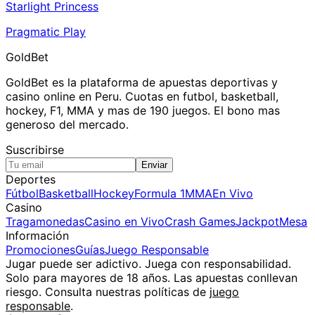
Starlight Princess
Pragmatic Play
GoldBet
GoldBet es la plataforma de apuestas deportivas y
casino online en Peru. Cuotas en futbol, basketball,
hockey, F1, MMA y mas de 190 juegos. El bono mas
generoso del mercado.
Suscribirse
Enviar
Deportes
Fútbol
Basketball
Hockey
Formula 1
MMA
En Vivo
Casino
Tragamonedas
Casino en Vivo
Crash Games
Jackpot
Mesa
Información
Promociones
Guías
Juego Responsable
Jugar puede ser adictivo. Juega con responsabilidad.
Solo para mayores de 18 años. Las apuestas conllevan
riesgo. Consulta nuestras políticas de
juego
responsable
.