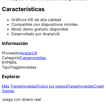
Características
Gráficos HD de alta calidad
Compatible con dispositivos móviles
Modo demo gratuito disponible
Desarrollado por
AvatarUX
Información
Proveedor
AvatarUX
Categoría
Tragamonedas
RTP
96
%
Tipo
Tragamonedas
Explorar
Más
Tragamonedas
Todos los juegos
Tragamonedas
Crash
Games
Juega con dinero real