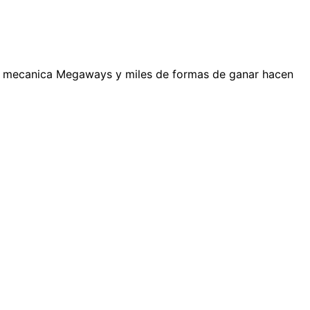
us mecanica Megaways y miles de formas de ganar hacen