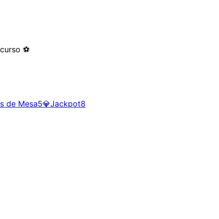
 curso
⚽
s de Mesa
5
💎
Jackpot
8