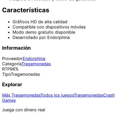
Características
Gráficos HD de alta calidad
Compatible con dispositivos móviles
Modo demo gratuito disponible
Desarrollado por
Endorphina
Información
Proveedor
Endorphina
Categoría
Tragamonedas
RTP
96
%
Tipo
Tragamonedas
Explorar
Más
Tragamonedas
Todos los juegos
Tragamonedas
Crash
Games
Juega con dinero real