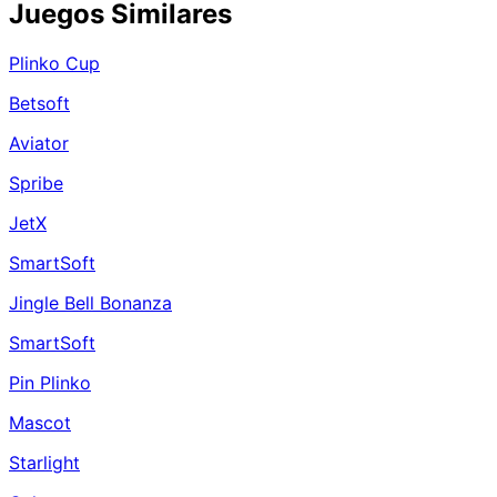
Juegos Similares
Plinko Cup
Betsoft
Aviator
Spribe
JetX
SmartSoft
Jingle Bell Bonanza
SmartSoft
Pin Plinko
Mascot
Starlight