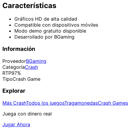
Características
Gráficos HD de alta calidad
Compatible con dispositivos móviles
Modo demo gratuito disponible
Desarrollado por
BGaming
Información
Proveedor
BGaming
Categoría
Crash
RTP
97
%
Tipo
Crash Game
Explorar
Más
Crash
Todos los juegos
Tragamonedas
Crash Games
Juega con dinero real
Jugar Ahora