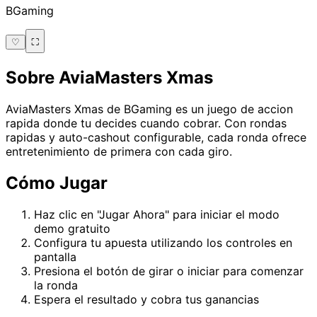
BGaming
♡
⛶
Sobre
AviaMasters Xmas
AviaMasters Xmas de BGaming es un juego de accion
rapida donde tu decides cuando cobrar. Con rondas
rapidas y auto-cashout configurable, cada ronda ofrece
entretenimiento de primera con cada giro.
Cómo Jugar
Haz clic en "Jugar Ahora" para iniciar el modo
demo gratuito
Configura tu apuesta utilizando los controles en
pantalla
Presiona el botón de girar o iniciar para comenzar
la ronda
Espera el resultado y cobra tus ganancias