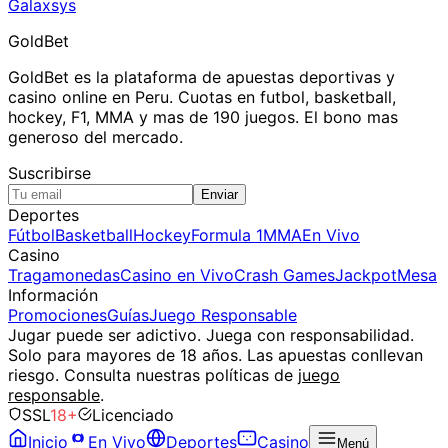
Galaxsys
GoldBet
GoldBet es la plataforma de apuestas deportivas y
casino online en Peru. Cuotas en futbol, basketball,
hockey, F1, MMA y mas de 190 juegos. El bono mas
generoso del mercado.
Suscribirse
Enviar
Deportes
Fútbol
Basketball
Hockey
Formula 1
MMA
En Vivo
Casino
Tragamonedas
Casino en Vivo
Crash Games
Jackpot
Mesa
Información
Promociones
Guías
Juego Responsable
Jugar puede ser adictivo. Juega con responsabilidad.
Solo para mayores de 18 años. Las apuestas conllevan
riesgo. Consulta nuestras políticas de
juego
responsable
.
SSL
18+
Licenciado
Inicio
En Vivo
Deportes
Casino
Menú