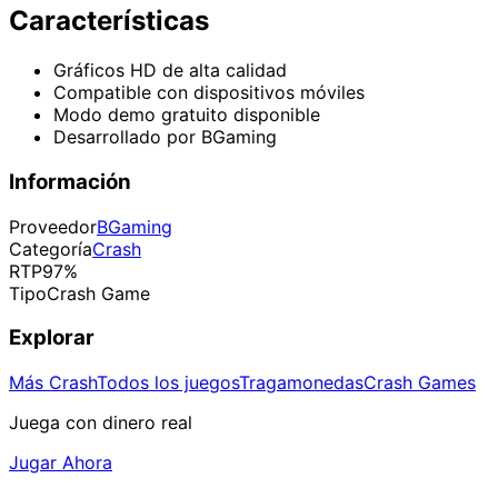
Características
Gráficos HD de alta calidad
Compatible con dispositivos móviles
Modo demo gratuito disponible
Desarrollado por
BGaming
Información
Proveedor
BGaming
Categoría
Crash
RTP
97
%
Tipo
Crash Game
Explorar
Más
Crash
Todos los juegos
Tragamonedas
Crash Games
Juega con dinero real
Jugar Ahora