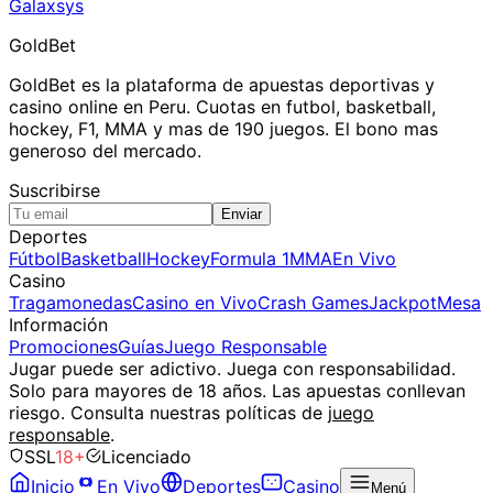
Galaxsys
GoldBet
GoldBet es la plataforma de apuestas deportivas y
casino online en Peru. Cuotas en futbol, basketball,
hockey, F1, MMA y mas de 190 juegos. El bono mas
generoso del mercado.
Suscribirse
Enviar
Deportes
Fútbol
Basketball
Hockey
Formula 1
MMA
En Vivo
Casino
Tragamonedas
Casino en Vivo
Crash Games
Jackpot
Mesa
Información
Promociones
Guías
Juego Responsable
Jugar puede ser adictivo. Juega con responsabilidad.
Solo para mayores de 18 años. Las apuestas conllevan
riesgo. Consulta nuestras políticas de
juego
responsable
.
SSL
18+
Licenciado
Inicio
En Vivo
Deportes
Casino
Menú