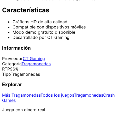
Características
Gráficos HD de alta calidad
Compatible con dispositivos móviles
Modo demo gratuito disponible
Desarrollado por
CT Gaming
Información
Proveedor
CT Gaming
Categoría
Tragamonedas
RTP
96
%
Tipo
Tragamonedas
Explorar
Más
Tragamonedas
Todos los juegos
Tragamonedas
Crash
Games
Juega con dinero real