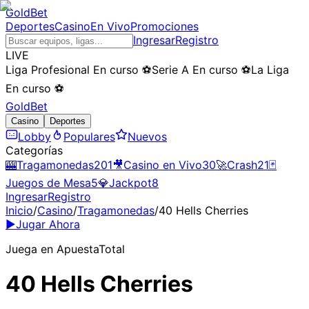
GoldBet
Deportes
Casino
En Vivo
Promociones
Ingresar
Registro
LIVE
Liga Profesional
En curso
⚽
Serie A
En curso
⚽
La Liga
En curso
⚽
GoldBet
Casino
Deportes
Lobby
Populares
Nuevos
Categorías
🎰
Tragamonedas
201
🎥
Casino en Vivo
30
🚀
Crash
21
🃏
Juegos de Mesa
5
💎
Jackpot
8
Ingresar
Registro
Inicio
/
Casino
/
Tragamonedas
/
40 Hells Cherries
▶
Jugar Ahora
Juega en
ApuestaTotal
40 Hells Cherries