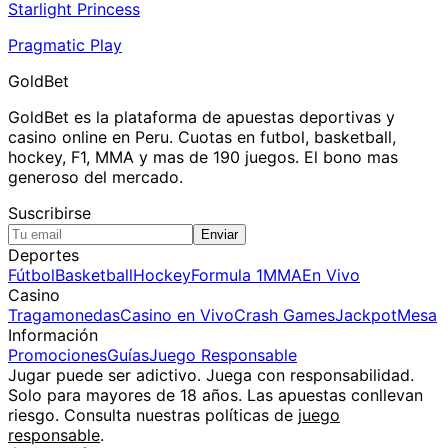
Starlight Princess
Pragmatic Play
GoldBet
GoldBet es la plataforma de apuestas deportivas y
casino online en Peru. Cuotas en futbol, basketball,
hockey, F1, MMA y mas de 190 juegos. El bono mas
generoso del mercado.
Suscribirse
Enviar
Deportes
Fútbol
Basketball
Hockey
Formula 1
MMA
En Vivo
Casino
Tragamonedas
Casino en Vivo
Crash Games
Jackpot
Mesa
Información
Promociones
Guías
Juego Responsable
Jugar puede ser adictivo. Juega con responsabilidad.
Solo para mayores de 18 años. Las apuestas conllevan
riesgo. Consulta nuestras políticas de
juego
responsable
.