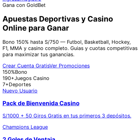
Gana con GoldBet
Apuestas Deportivas y Casino
Online para Ganar
Bono 150% hasta S/750 — Futbol, Basketball, Hockey,
F1, MMA y casino completo. Guias y cuotas competitivas
para maximizar tus ganancias.
Crear Cuenta Gratis
Ver Promociones
150%
Bono
190+
Juegos Casino
7+
Deportes
Nuevo Usuario
Pack de Bienvenida Casino
S/1000 + 50 Giros Gratis en tus primeros 3 depósitos.
Champions League
2 Goles de Ventaja