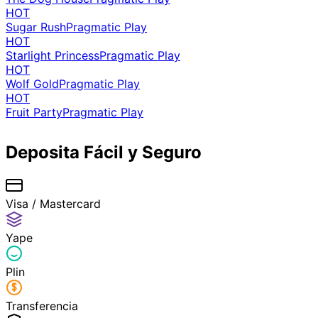
HOT
Sugar Rush
Pragmatic Play
HOT
Starlight Princess
Pragmatic Play
HOT
Wolf Gold
Pragmatic Play
HOT
Fruit Party
Pragmatic Play
Deposita Fácil y Seguro
Visa / Mastercard
Yape
Plin
Transferencia