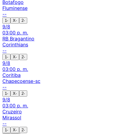
Botafogo
Fluminense
-
-
1
-
X
-
2
-
9/8
03:00 p. m.
RB Bragantino
Corinthians
-
-
1
-
X
-
2
-
9/8
03:00 p. m.
Coritiba
Chapecoense-sc
-
-
1
-
X
-
2
-
9/8
03:00 p. m.
Cruzeiro
Mirassol
-
-
1
-
X
-
2
-