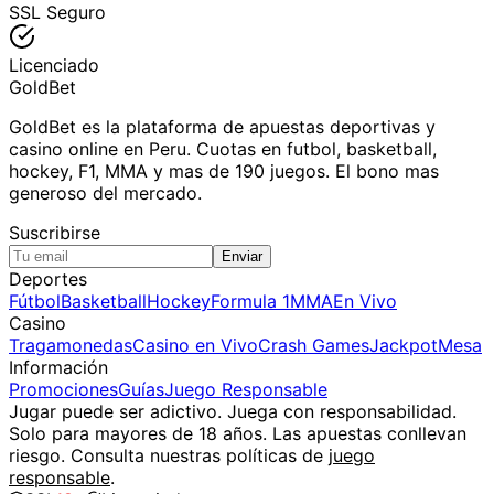
SSL Seguro
Licenciado
GoldBet
GoldBet es la plataforma de apuestas deportivas y
casino online en Peru. Cuotas en futbol, basketball,
hockey, F1, MMA y mas de 190 juegos. El bono mas
generoso del mercado.
Suscribirse
Enviar
Deportes
Fútbol
Basketball
Hockey
Formula 1
MMA
En Vivo
Casino
Tragamonedas
Casino en Vivo
Crash Games
Jackpot
Mesa
Información
Promociones
Guías
Juego Responsable
Jugar puede ser adictivo. Juega con responsabilidad.
Solo para mayores de 18 años. Las apuestas conllevan
riesgo. Consulta nuestras políticas de
juego
responsable
.