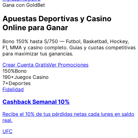
Gana con GoldBet
Apuestas Deportivas y Casino
Online para Ganar
Bono 150% hasta S/750 — Futbol, Basketball, Hockey,
F1, MMA y casino completo. Guias y cuotas competitivas
para maximizar tus ganancias.
Crear Cuenta Gratis
Ver Promociones
150%
Bono
190+
Juegos Casino
7+
Deportes
Fidelidad
Cashback Semanal 10%
Recibe el 10% de tus pérdidas netas cada lunes en saldo
real.
UFC