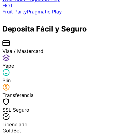
HOT
Fruit Party
Pragmatic Play
Deposita Fácil y Seguro
Visa / Mastercard
Yape
Plin
Transferencia
SSL Seguro
Licenciado
GoldBet