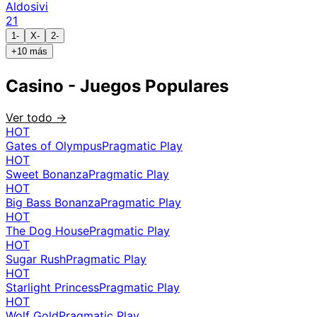
Aldosivi
2
1
1
-
X
-
2
-
+10 más
Casino - Juegos Populares
Ver todo →
HOT
Gates of Olympus
Pragmatic Play
HOT
Sweet Bonanza
Pragmatic Play
HOT
Big Bass Bonanza
Pragmatic Play
HOT
The Dog House
Pragmatic Play
HOT
Sugar Rush
Pragmatic Play
HOT
Starlight Princess
Pragmatic Play
HOT
Wolf Gold
Pragmatic Play