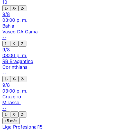
1
0
1
-
X
-
2
-
9/8
03:00 p. m.
Bahia
Vasco DA Gama
-
-
1
-
X
-
2
-
9/8
03:00 p. m.
RB Bragantino
Corinthians
-
-
1
-
X
-
2
-
9/8
03:00 p. m.
Cruzeiro
Mirassol
-
-
1
-
X
-
2
-
+5 más
Liga Profesional
15