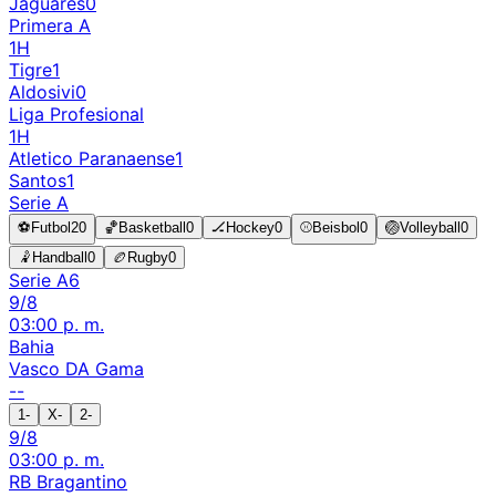
Jaguares
0
Primera A
1H
Tigre
1
Aldosivi
0
Liga Profesional
1H
Atletico Paranaense
1
Santos
1
Serie A
⚽
Futbol
20
🏀
Basketball
0
🏒
Hockey
0
⚾
Beisbol
0
🏐
Volleyball
0
🤾
Handball
0
🏉
Rugby
0
Serie A
6
9/8
03:00 p. m.
Bahia
Vasco DA Gama
-
-
1
-
X
-
2
-
9/8
03:00 p. m.
RB Bragantino