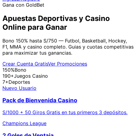
Gana con GoldBet
Apuestas Deportivas y Casino
Online para Ganar
Bono 150% hasta S/750 — Futbol, Basketball, Hockey,
F1, MMA y casino completo. Guias y cuotas competitivas
para maximizar tus ganancias.
Crear Cuenta Gratis
Ver Promociones
150%
Bono
190+
Juegos Casino
7+
Deportes
Nuevo Usuario
Pack de Bienvenida Casino
S/1000 + 50 Giros Gratis en tus primeros 3 depósitos.
Champions League
2 Goles de Ventaja