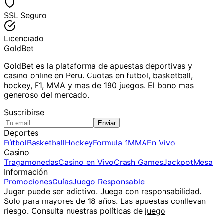
SSL Seguro
Licenciado
GoldBet
GoldBet es la plataforma de apuestas deportivas y
casino online en Peru. Cuotas en futbol, basketball,
hockey, F1, MMA y mas de 190 juegos. El bono mas
generoso del mercado.
Suscribirse
Enviar
Deportes
Fútbol
Basketball
Hockey
Formula 1
MMA
En Vivo
Casino
Tragamonedas
Casino en Vivo
Crash Games
Jackpot
Mesa
Información
Promociones
Guías
Juego Responsable
Jugar puede ser adictivo. Juega con responsabilidad.
Solo para mayores de 18 años. Las apuestas conllevan
riesgo. Consulta nuestras políticas de
juego