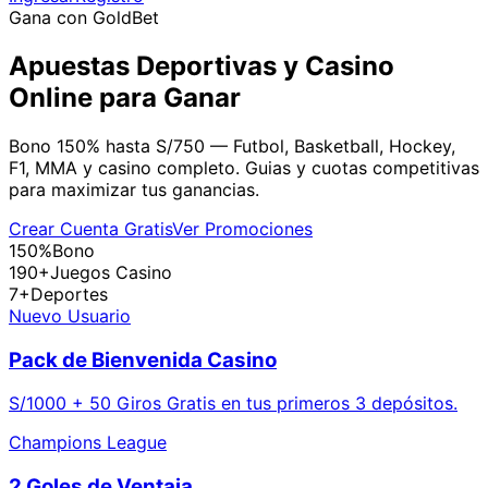
Gana con GoldBet
Apuestas Deportivas y Casino
Online para Ganar
Bono 150% hasta S/750 — Futbol, Basketball, Hockey,
F1, MMA y casino completo. Guias y cuotas competitivas
para maximizar tus ganancias.
Crear Cuenta Gratis
Ver Promociones
150%
Bono
190+
Juegos Casino
7+
Deportes
Nuevo Usuario
Pack de Bienvenida Casino
S/1000 + 50 Giros Gratis en tus primeros 3 depósitos.
Champions League
2 Goles de Ventaja