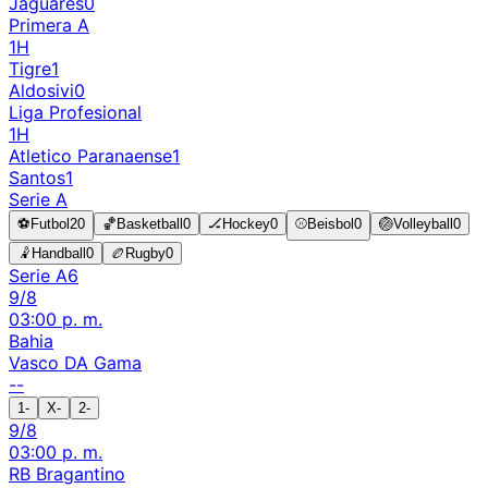
Jaguares
0
Primera A
1H
Tigre
1
Aldosivi
0
Liga Profesional
1H
Atletico Paranaense
1
Santos
1
Serie A
⚽
Futbol
20
🏀
Basketball
0
🏒
Hockey
0
⚾
Beisbol
0
🏐
Volleyball
0
🤾
Handball
0
🏉
Rugby
0
Serie A
6
9/8
03:00 p. m.
Bahia
Vasco DA Gama
-
-
1
-
X
-
2
-
9/8
03:00 p. m.
RB Bragantino