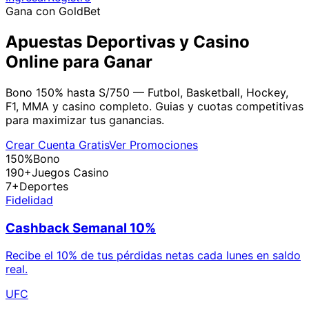
Gana con GoldBet
Apuestas Deportivas y Casino
Online para Ganar
Bono 150% hasta S/750 — Futbol, Basketball, Hockey,
F1, MMA y casino completo. Guias y cuotas competitivas
para maximizar tus ganancias.
Crear Cuenta Gratis
Ver Promociones
150%
Bono
190+
Juegos Casino
7+
Deportes
Fidelidad
Cashback Semanal 10%
Recibe el 10% de tus pérdidas netas cada lunes en saldo
real.
UFC