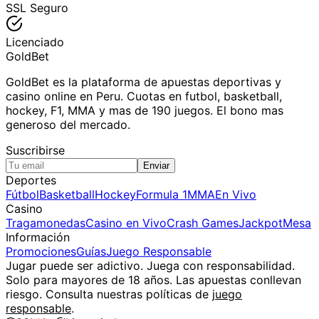
SSL Seguro
Licenciado
GoldBet
GoldBet es la plataforma de apuestas deportivas y
casino online en Peru. Cuotas en futbol, basketball,
hockey, F1, MMA y mas de 190 juegos. El bono mas
generoso del mercado.
Suscribirse
Enviar
Deportes
Fútbol
Basketball
Hockey
Formula 1
MMA
En Vivo
Casino
Tragamonedas
Casino en Vivo
Crash Games
Jackpot
Mesa
Información
Promociones
Guías
Juego Responsable
Jugar puede ser adictivo. Juega con responsabilidad.
Solo para mayores de 18 años. Las apuestas conllevan
riesgo. Consulta nuestras políticas de
juego
responsable
.