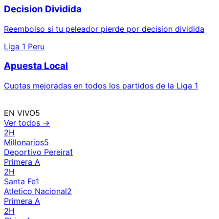
Decision Dividida
Reembolso si tu peleador pierde por decision dividida
Liga 1 Peru
Apuesta Local
Cuotas mejoradas en todos los partidos de la Liga 1
EN VIVO
5
Ver todos →
2H
Millonarios
5
Deportivo Pereira
1
Primera A
2H
Santa Fe
1
Atletico Nacional
2
Primera A
2H