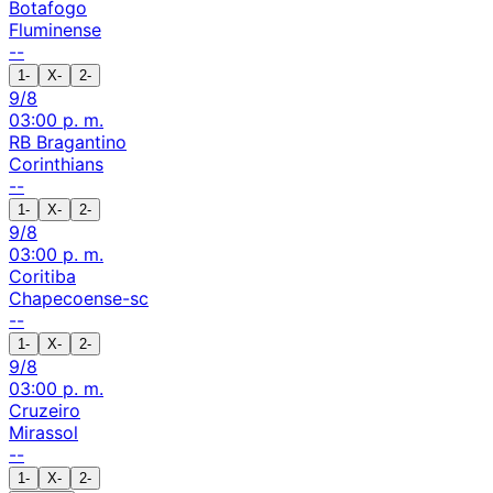
Botafogo
Fluminense
-
-
1
-
X
-
2
-
9/8
03:00 p. m.
RB Bragantino
Corinthians
-
-
1
-
X
-
2
-
9/8
03:00 p. m.
Coritiba
Chapecoense-sc
-
-
1
-
X
-
2
-
9/8
03:00 p. m.
Cruzeiro
Mirassol
-
-
1
-
X
-
2
-