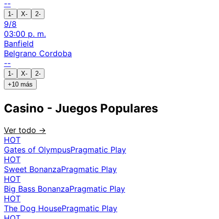
-
-
1
-
X
-
2
-
9/8
03:00 p. m.
Banfield
Belgrano Cordoba
-
-
1
-
X
-
2
-
+10 más
Casino - Juegos Populares
Ver todo →
HOT
Gates of Olympus
Pragmatic Play
HOT
Sweet Bonanza
Pragmatic Play
HOT
Big Bass Bonanza
Pragmatic Play
HOT
The Dog House
Pragmatic Play
HOT