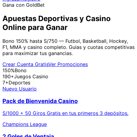
Gana con GoldBet
Apuestas Deportivas y Casino
Online para Ganar
Bono 150% hasta S/750 — Futbol, Basketball, Hockey,
F1, MMA y casino completo. Guias y cuotas competitivas
para maximizar tus ganancias.
Crear Cuenta Gratis
Ver Promociones
150%
Bono
190+
Juegos Casino
7+
Deportes
Nuevo Usuario
Pack de Bienvenida Casino
S/1000 + 50 Giros Gratis en tus primeros 3 depósitos.
Champions League
2 Goles de Ventaja