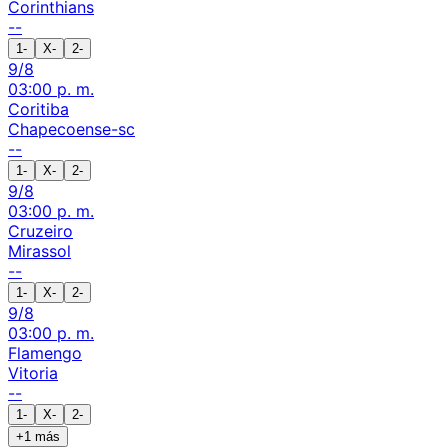
Corinthians
-
-
1
-
X
-
2
-
9/8
03:00 p. m.
Coritiba
Chapecoense-sc
-
-
1
-
X
-
2
-
9/8
03:00 p. m.
Cruzeiro
Mirassol
-
-
1
-
X
-
2
-
9/8
03:00 p. m.
Flamengo
Vitoria
-
-
1
-
X
-
2
-
+1 más