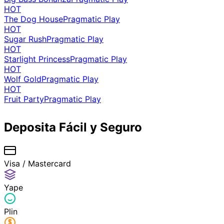
HOT
The Dog House
Pragmatic Play
HOT
Sugar Rush
Pragmatic Play
HOT
Starlight Princess
Pragmatic Play
HOT
Wolf Gold
Pragmatic Play
HOT
Fruit Party
Pragmatic Play
Deposita Fácil y Seguro
Visa / Mastercard
Yape
Plin