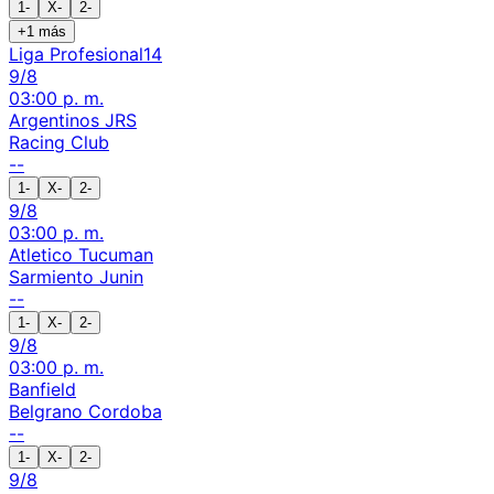
1
-
X
-
2
-
+1 más
Liga Profesional
14
9/8
03:00 p. m.
Argentinos JRS
Racing Club
-
-
1
-
X
-
2
-
9/8
03:00 p. m.
Atletico Tucuman
Sarmiento Junin
-
-
1
-
X
-
2
-
9/8
03:00 p. m.
Banfield
Belgrano Cordoba
-
-
1
-
X
-
2
-
9/8