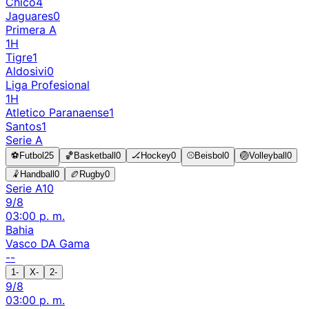
Chico
4
Jaguares
0
Primera A
1H
Tigre
1
Aldosivi
0
Liga Profesional
1H
Atletico Paranaense
1
Santos
1
Serie A
⚽
Futbol
25
🏀
Basketball
0
🏒
Hockey
0
⚾
Beisbol
0
🏐
Volleyball
0
🤾
Handball
0
🏉
Rugby
0
Serie A
10
9/8
03:00 p. m.
Bahia
Vasco DA Gama
-
-
1
-
X
-
2
-
9/8
03:00 p. m.