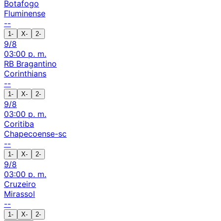
Botafogo
Fluminense
-
-
1
-
X
-
2
-
9/8
03:00 p. m.
RB Bragantino
Corinthians
-
-
1
-
X
-
2
-
9/8
03:00 p. m.
Coritiba
Chapecoense-sc
-
-
1
-
X
-
2
-
9/8
03:00 p. m.
Cruzeiro
Mirassol
-
-
1
-
X
-
2
-