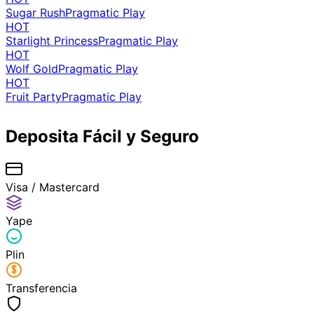
Sugar Rush
Pragmatic Play
HOT
Starlight Princess
Pragmatic Play
HOT
Wolf Gold
Pragmatic Play
HOT
Fruit Party
Pragmatic Play
Deposita Fácil y Seguro
Visa / Mastercard
Yape
Plin
Transferencia