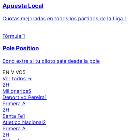
Apuesta Local
Cuotas mejoradas en todos los partidos de la Liga 1
Fórmula 1
Pole Position
Bono extra si tu piloto sale desde la pole
EN VIVO
5
Ver todos →
2H
Millonarios
5
Deportivo Pereira
1
Primera A
2H
Santa Fe
1
Atletico Nacional
2
Primera A
2H