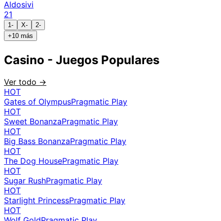
Aldosivi
2
1
1
-
X
-
2
-
+10 más
Casino - Juegos Populares
Ver todo →
HOT
Gates of Olympus
Pragmatic Play
HOT
Sweet Bonanza
Pragmatic Play
HOT
Big Bass Bonanza
Pragmatic Play
HOT
The Dog House
Pragmatic Play
HOT
Sugar Rush
Pragmatic Play
HOT
Starlight Princess
Pragmatic Play
HOT
Wolf Gold
Pragmatic Play