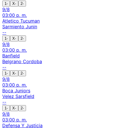
1
-
X
-
2
-
9/8
03:00 p. m.
Atletico Tucuman
Sarmiento Junin
-
-
1
-
X
-
2
-
9/8
03:00 p. m.
Banfield
Belgrano Cordoba
-
-
1
-
X
-
2
-
9/8
03:00 p. m.
Boca Juniors
Velez Sarsfield
-
-
1
-
X
-
2
-
9/8
03:00 p. m.
Defensa Y Justicia