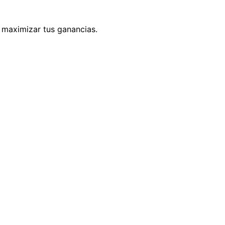
 maximizar tus ganancias.