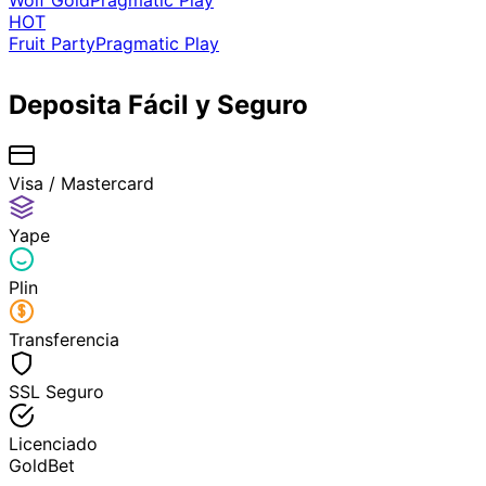
Wolf Gold
Pragmatic Play
HOT
Fruit Party
Pragmatic Play
Deposita Fácil y Seguro
Visa / Mastercard
Yape
Plin
Transferencia
SSL Seguro
Licenciado
GoldBet