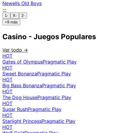
Newells Old Boys
-
-
1
-
X
-
2
-
+9 más
Casino - Juegos Populares
Ver todo →
HOT
Gates of Olympus
Pragmatic Play
HOT
Sweet Bonanza
Pragmatic Play
HOT
Big Bass Bonanza
Pragmatic Play
HOT
The Dog House
Pragmatic Play
HOT
Sugar Rush
Pragmatic Play
HOT
Starlight Princess
Pragmatic Play
HOT