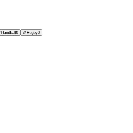

Handball
0
🏉
Rugby
0