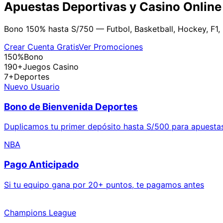
Apuestas Deportivas y Casino Online
Bono 150% hasta S/750 — Futbol, Basketball, Hockey, F1,
Crear Cuenta Gratis
Ver Promociones
150%
Bono
190+
Juegos Casino
7+
Deportes
Nuevo Usuario
Bono de Bienvenida Deportes
Duplicamos tu primer depósito hasta S/500 para apuestas
NBA
Pago Anticipado
Si tu equipo gana por 20+ puntos, te pagamos antes
Champions League