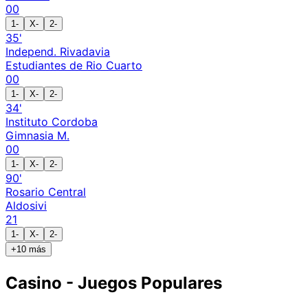
0
0
1
-
X
-
2
-
35'
Independ. Rivadavia
Estudiantes de Rio Cuarto
0
0
1
-
X
-
2
-
34'
Instituto Cordoba
Gimnasia M.
0
0
1
-
X
-
2
-
90'
Rosario Central
Aldosivi
2
1
1
-
X
-
2
-
+10 más
Casino - Juegos Populares