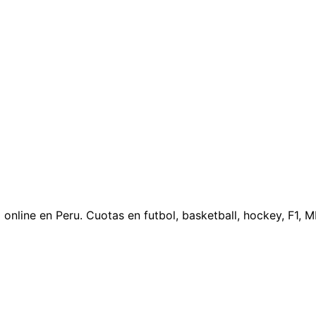
 online en Peru. Cuotas en futbol, basketball, hockey, F1