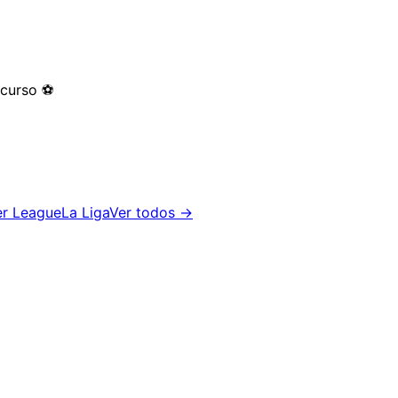
 curso
⚽
er League
La Liga
Ver todos →