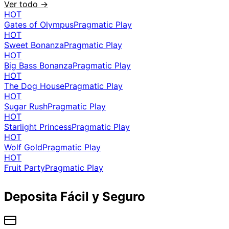
Ver todo →
HOT
Gates of Olympus
Pragmatic Play
HOT
Sweet Bonanza
Pragmatic Play
HOT
Big Bass Bonanza
Pragmatic Play
HOT
The Dog House
Pragmatic Play
HOT
Sugar Rush
Pragmatic Play
HOT
Starlight Princess
Pragmatic Play
HOT
Wolf Gold
Pragmatic Play
HOT
Fruit Party
Pragmatic Play
Deposita Fácil y Seguro