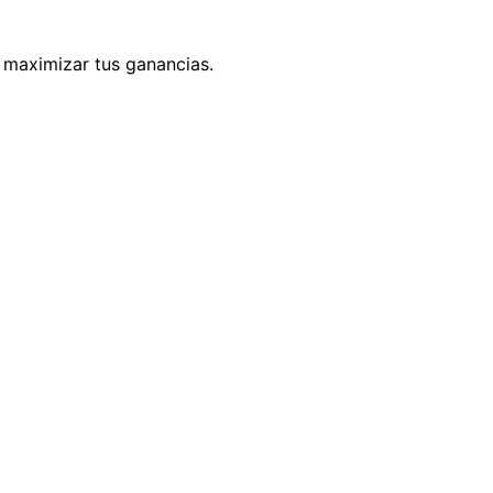
 maximizar tus ganancias.