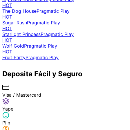
HOT
The Dog House
Pragmatic Play
HOT
Sugar Rush
Pragmatic Play
HOT
Starlight Princess
Pragmatic Play
HOT
Wolf Gold
Pragmatic Play
HOT
Fruit Party
Pragmatic Play
Deposita Fácil y Seguro
Visa / Mastercard
Yape
Plin