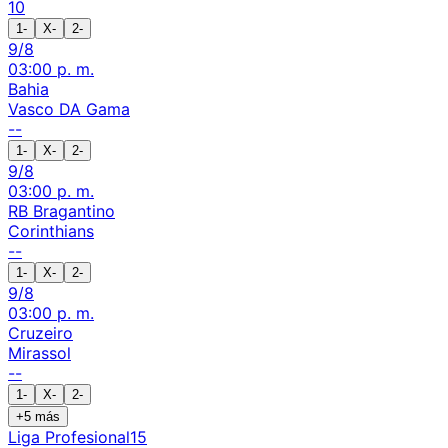
1
0
1
-
X
-
2
-
9/8
03:00 p. m.
Bahia
Vasco DA Gama
-
-
1
-
X
-
2
-
9/8
03:00 p. m.
RB Bragantino
Corinthians
-
-
1
-
X
-
2
-
9/8
03:00 p. m.
Cruzeiro
Mirassol
-
-
1
-
X
-
2
-
+5 más
Liga Profesional
15