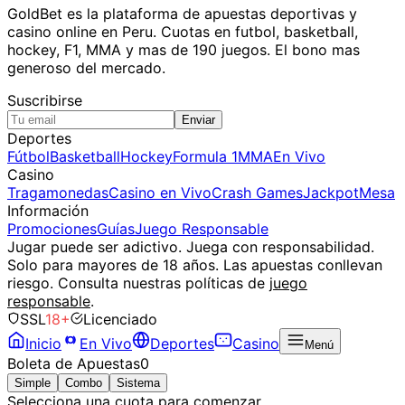
GoldBet es la plataforma de apuestas deportivas y
casino online en Peru. Cuotas en futbol, basketball,
hockey, F1, MMA y mas de 190 juegos. El bono mas
generoso del mercado.
Suscribirse
Enviar
Deportes
Fútbol
Basketball
Hockey
Formula 1
MMA
En Vivo
Casino
Tragamonedas
Casino en Vivo
Crash Games
Jackpot
Mesa
Información
Promociones
Guías
Juego Responsable
Jugar puede ser adictivo. Juega con responsabilidad.
Solo para mayores de 18 años. Las apuestas conllevan
riesgo. Consulta nuestras políticas de
juego
responsable
.
SSL
18+
Licenciado
Inicio
En Vivo
Deportes
Casino
Menú
Boleta de Apuestas
0
Simple
Combo
Sistema
Selecciona una cuota para comenzar