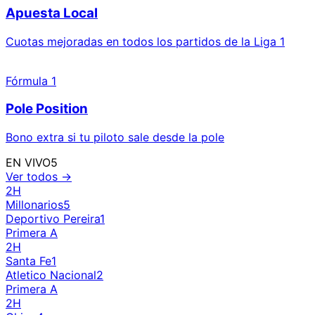
Apuesta Local
Cuotas mejoradas en todos los partidos de la Liga 1
Fórmula 1
Pole Position
Bono extra si tu piloto sale desde la pole
EN VIVO
5
Ver todos →
2H
Millonarios
5
Deportivo Pereira
1
Primera A
2H
Santa Fe
1
Atletico Nacional
2
Primera A
2H