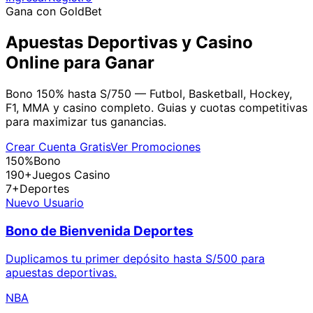
Gana con GoldBet
Apuestas Deportivas y Casino
Online para Ganar
Bono 150% hasta S/750 — Futbol, Basketball, Hockey,
F1, MMA y casino completo. Guias y cuotas competitivas
para maximizar tus ganancias.
Crear Cuenta Gratis
Ver Promociones
150%
Bono
190+
Juegos Casino
7+
Deportes
Nuevo Usuario
Bono de Bienvenida Deportes
Duplicamos tu primer depósito hasta S/500 para
apuestas deportivas.
NBA