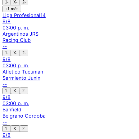
1
-
X
-
2
-
+1 más
Liga Profesional
14
9/8
03:00 p. m.
Argentinos JRS
Racing Club
-
-
1
-
X
-
2
-
9/8
03:00 p. m.
Atletico Tucuman
Sarmiento Junin
-
-
1
-
X
-
2
-
9/8
03:00 p. m.
Banfield
Belgrano Cordoba
-
-
1
-
X
-
2
-
9/8