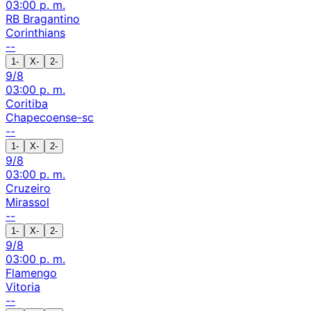
03:00 p. m.
RB Bragantino
Corinthians
-
-
1
-
X
-
2
-
9/8
03:00 p. m.
Coritiba
Chapecoense-sc
-
-
1
-
X
-
2
-
9/8
03:00 p. m.
Cruzeiro
Mirassol
-
-
1
-
X
-
2
-
9/8
03:00 p. m.
Flamengo
Vitoria
-
-