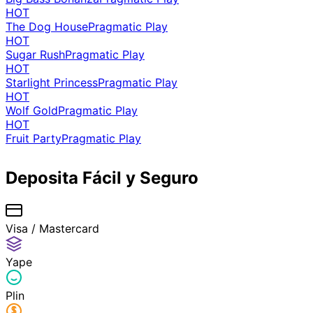
HOT
The Dog House
Pragmatic Play
HOT
Sugar Rush
Pragmatic Play
HOT
Starlight Princess
Pragmatic Play
HOT
Wolf Gold
Pragmatic Play
HOT
Fruit Party
Pragmatic Play
Deposita Fácil y Seguro
Visa / Mastercard
Yape
Plin