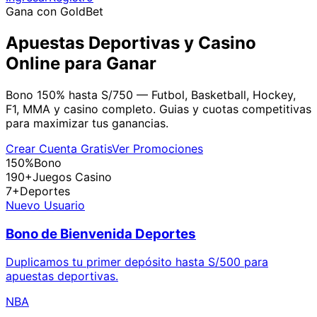
Gana con GoldBet
Apuestas Deportivas y Casino
Online para Ganar
Bono 150% hasta S/750 — Futbol, Basketball, Hockey,
F1, MMA y casino completo. Guias y cuotas competitivas
para maximizar tus ganancias.
Crear Cuenta Gratis
Ver Promociones
150%
Bono
190+
Juegos Casino
7+
Deportes
Nuevo Usuario
Bono de Bienvenida Deportes
Duplicamos tu primer depósito hasta S/500 para
apuestas deportivas.
NBA