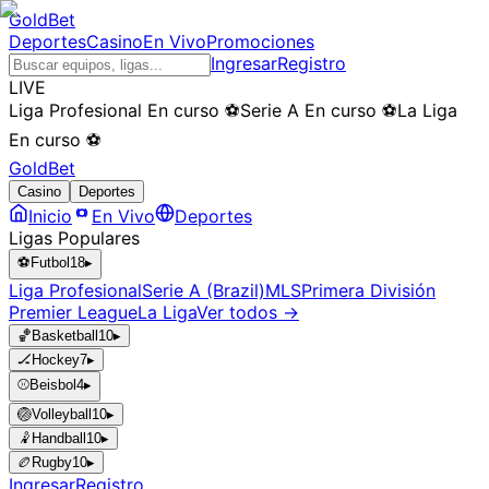
GoldBet
Deportes
Casino
En Vivo
Promociones
Ingresar
Registro
LIVE
Liga Profesional
En curso
⚽
Serie A
En curso
⚽
La Liga
En curso
⚽
GoldBet
Casino
Deportes
Inicio
En Vivo
Deportes
Ligas Populares
⚽
Futbol
18
▸
Liga Profesional
Serie A (Brazil)
MLS
Primera División
Premier League
La Liga
Ver todos →
🏀
Basketball
10
▸
🏒
Hockey
7
▸
⚾
Beisbol
4
▸
🏐
Volleyball
10
▸
🤾
Handball
10
▸
🏉
Rugby
10
▸
Ingresar
Registro