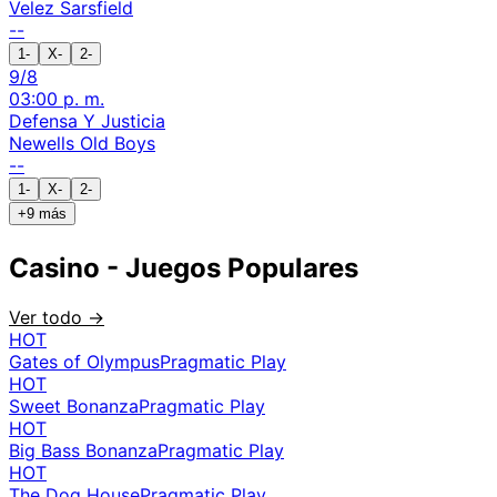
Velez Sarsfield
-
-
1
-
X
-
2
-
9/8
03:00 p. m.
Defensa Y Justicia
Newells Old Boys
-
-
1
-
X
-
2
-
+9 más
Casino - Juegos Populares
Ver todo →
HOT
Gates of Olympus
Pragmatic Play
HOT
Sweet Bonanza
Pragmatic Play
HOT
Big Bass Bonanza
Pragmatic Play
HOT
The Dog House
Pragmatic Play