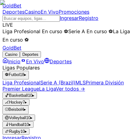
GoldBet
Deportes
Casino
En Vivo
Promociones
Ingresar
Registro
LIVE
Liga Profesional
En curso
⚽
Serie A
En curso
⚽
La Liga
En curso
⚽
GoldBet
Casino
Deportes
Inicio
En Vivo
Deportes
Ligas Populares
⚽
Futbol
18
▸
Liga Profesional
Serie A (Brazil)
MLS
Primera División
Premier League
La Liga
Ver todos →
🏀
Basketball
10
▸
🏒
Hockey
7
▸
⚾
Beisbol
4
▸
🏐
Volleyball
10
▸
🤾
Handball
10
▸
🏉
Rugby
10
▸
Ingresar
Registro