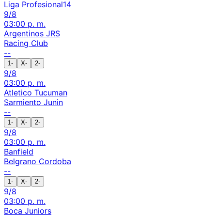
Liga Profesional
14
9/8
03:00 p. m.
Argentinos JRS
Racing Club
-
-
1
-
X
-
2
-
9/8
03:00 p. m.
Atletico Tucuman
Sarmiento Junin
-
-
1
-
X
-
2
-
9/8
03:00 p. m.
Banfield
Belgrano Cordoba
-
-
1
-
X
-
2
-
9/8
03:00 p. m.
Boca Juniors