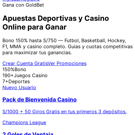
Gana con GoldBet
Apuestas Deportivas y Casino
Online para Ganar
Bono 150% hasta S/750 — Futbol, Basketball, Hockey,
F1, MMA y casino completo. Guias y cuotas competitivas
para maximizar tus ganancias.
Crear Cuenta Gratis
Ver Promociones
150%
Bono
190+
Juegos Casino
7+
Deportes
Nuevo Usuario
Pack de Bienvenida Casino
S/1000 + 50 Giros Gratis en tus primeros 3 depósitos.
Champions League
2 Goles de Ventaja