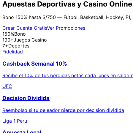
Apuestas Deportivas y Casino Online
Bono 150% hasta S/750 — Futbol, Basketball, Hockey, F1,
Crear Cuenta Gratis
Ver Promociones
150%
Bono
190+
Juegos Casino
7+
Deportes
Fidelidad
Cashback Semanal 10%
Recibe el 10% de tus pérdidas netas cada lunes en saldo r
UFC
Decision Dividida
Reembolso si tu peleador pierde por decision dividida
Liga 1 Peru
Apuesta Local