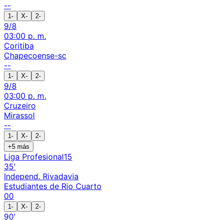
-
-
1
-
X
-
2
-
9/8
03:00 p. m.
Coritiba
Chapecoense-sc
-
-
1
-
X
-
2
-
9/8
03:00 p. m.
Cruzeiro
Mirassol
-
-
1
-
X
-
2
-
+5 más
Liga Profesional
15
35'
Independ. Rivadavia
Estudiantes de Rio Cuarto
0
0
1
-
X
-
2
-
90'