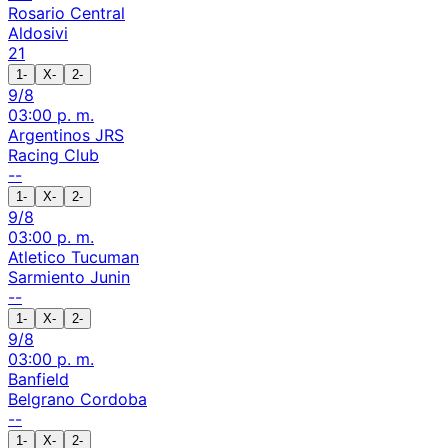
Rosario Central
Aldosivi
2
1
1
-
X
-
2
-
9/8
03:00 p. m.
Argentinos JRS
Racing Club
-
-
1
-
X
-
2
-
9/8
03:00 p. m.
Atletico Tucuman
Sarmiento Junin
-
-
1
-
X
-
2
-
9/8
03:00 p. m.
Banfield
Belgrano Cordoba
-
-
1
-
X
-
2
-