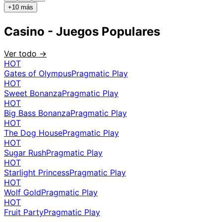
+10 más
Casino - Juegos Populares
Ver todo →
HOT
Gates of Olympus
Pragmatic Play
HOT
Sweet Bonanza
Pragmatic Play
HOT
Big Bass Bonanza
Pragmatic Play
HOT
The Dog House
Pragmatic Play
HOT
Sugar Rush
Pragmatic Play
HOT
Starlight Princess
Pragmatic Play
HOT
Wolf Gold
Pragmatic Play
HOT
Fruit Party
Pragmatic Play