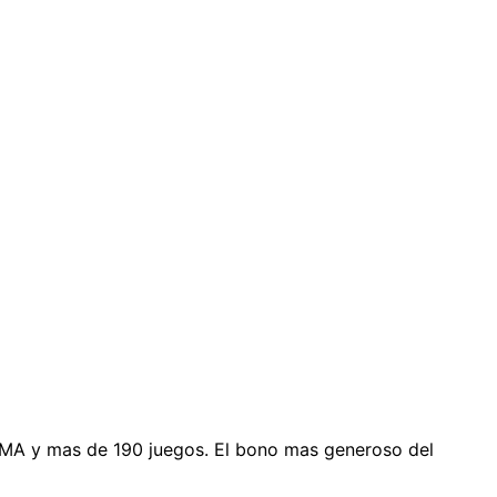
, MMA y mas de 190 juegos. El bono mas generoso del