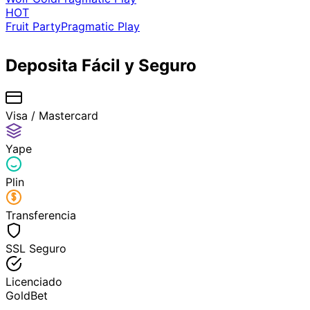
HOT
Fruit Party
Pragmatic Play
Deposita Fácil y Seguro
Visa / Mastercard
Yape
Plin
Transferencia
SSL Seguro
Licenciado
GoldBet