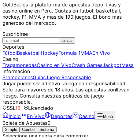
GoldBet es la plataforma de apuestas deportivas y
casino online en Peru. Cuotas en futbol, basketball,
hockey, F1, MMA y mas de 190 juegos. El bono mas
generoso del mercado.
Suscribirse
Enviar
Deportes
Fútbol
Basketball
Hockey
Formula 1
MMA
En Vivo
Casino
Tragamonedas
Casino en Vivo
Crash Games
Jackpot
Mesa
Información
Promociones
Guías
Juego Responsable
Jugar puede ser adictivo. Juega con responsabilidad.
Solo para mayores de 18 años. Las apuestas conllevan
riesgo. Consulta nuestras políticas de
juego
responsable
.
SSL
18+
Licenciado
Inicio
En Vivo
Deportes
Casino
Menú
Boleta de Apuestas
0
Simple
Combo
Sistema
Selecciona una cuota para comenzar