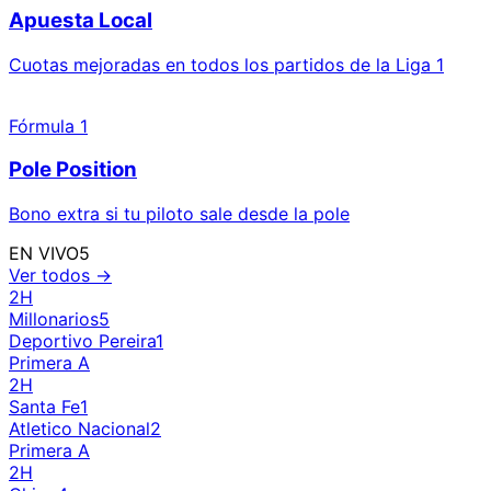
Apuesta Local
Cuotas mejoradas en todos los partidos de la Liga 1
Fórmula 1
Pole Position
Bono extra si tu piloto sale desde la pole
EN VIVO
5
Ver todos →
2H
Millonarios
5
Deportivo Pereira
1
Primera A
2H
Santa Fe
1
Atletico Nacional
2
Primera A
2H