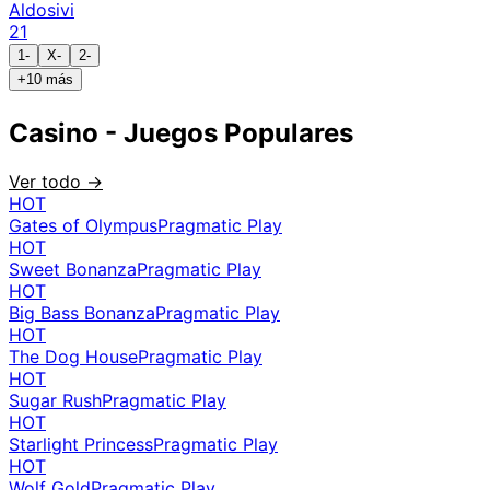
Aldosivi
2
1
1
-
X
-
2
-
+10 más
Casino - Juegos Populares
Ver todo →
HOT
Gates of Olympus
Pragmatic Play
HOT
Sweet Bonanza
Pragmatic Play
HOT
Big Bass Bonanza
Pragmatic Play
HOT
The Dog House
Pragmatic Play
HOT
Sugar Rush
Pragmatic Play
HOT
Starlight Princess
Pragmatic Play
HOT
Wolf Gold
Pragmatic Play