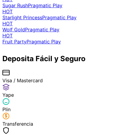
Sugar Rush
Pragmatic Play
HOT
Starlight Princess
Pragmatic Play
HOT
Wolf Gold
Pragmatic Play
HOT
Fruit Party
Pragmatic Play
Deposita Fácil y Seguro
Visa / Mastercard
Yape
Plin
Transferencia