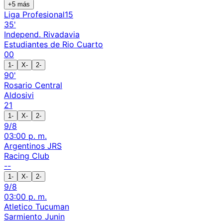
+5 más
Liga Profesional
15
35'
Independ. Rivadavia
Estudiantes de Rio Cuarto
0
0
1
-
X
-
2
-
90'
Rosario Central
Aldosivi
2
1
1
-
X
-
2
-
9/8
03:00 p. m.
Argentinos JRS
Racing Club
-
-
1
-
X
-
2
-
9/8
03:00 p. m.
Atletico Tucuman
Sarmiento Junin