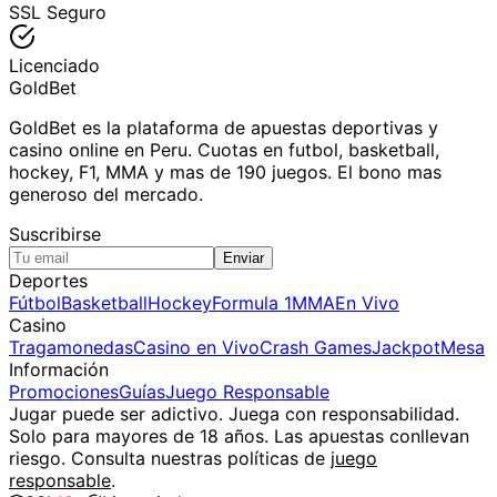
SSL Seguro
Licenciado
GoldBet
GoldBet es la plataforma de apuestas deportivas y
casino online en Peru. Cuotas en futbol, basketball,
hockey, F1, MMA y mas de 190 juegos. El bono mas
generoso del mercado.
Suscribirse
Enviar
Deportes
Fútbol
Basketball
Hockey
Formula 1
MMA
En Vivo
Casino
Tragamonedas
Casino en Vivo
Crash Games
Jackpot
Mesa
Información
Promociones
Guías
Juego Responsable
Jugar puede ser adictivo. Juega con responsabilidad.
Solo para mayores de 18 años. Las apuestas conllevan
riesgo. Consulta nuestras políticas de
juego
responsable
.