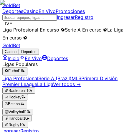
GoldBet
Deportes
Casino
En Vivo
Promociones
Ingresar
Registro
LIVE
Liga Profesional
En curso
⚽
Serie A
En curso
⚽
La Liga
En curso
⚽
GoldBet
Casino
Deportes
Inicio
En Vivo
Deportes
Ligas Populares
⚽
Futbol
18
▸
Liga Profesional
Serie A (Brazil)
MLS
Primera División
Premier League
La Liga
Ver todos →
🏀
Basketball
10
▸
🏒
Hockey
7
▸
⚾
Beisbol
4
▸
🏐
Volleyball
10
▸
🤾
Handball
10
▸
🏉
Rugby
10
▸
Ingresar
Registro