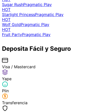
Sugar Rush
Pragmatic Play
HOT
Starlight Princess
Pragmatic Play
HOT
Wolf Gold
Pragmatic Play
HOT
Fruit Party
Pragmatic Play
Deposita Fácil y Seguro
Visa / Mastercard
Yape
Plin
Transferencia