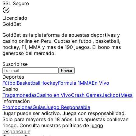
SSL Seguro
Licenciado
GoldBet
GoldBet es la plataforma de apuestas deportivas y
casino online en Peru. Cuotas en futbol, basketball,
hockey, F1, MMA y mas de 190 juegos. El bono mas
generoso del mercado.
Suscribirse
Enviar
Deportes
Fútbol
Basketball
Hockey
Formula 1
MMA
En Vivo
Casino
Tragamonedas
Casino en Vivo
Crash Games
Jackpot
Mesa
Información
Promociones
Guías
Juego Responsable
Jugar puede ser adictivo. Juega con responsabilidad.
Solo para mayores de 18 años. Las apuestas conllevan
riesgo. Consulta nuestras políticas de
juego
responsable
.