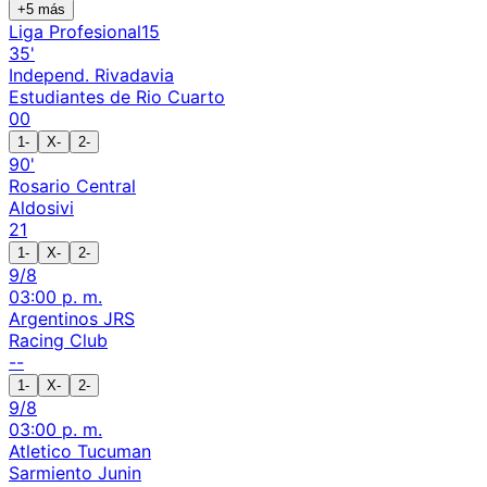
+5 más
Liga Profesional
15
35'
Independ. Rivadavia
Estudiantes de Rio Cuarto
0
0
1
-
X
-
2
-
90'
Rosario Central
Aldosivi
2
1
1
-
X
-
2
-
9/8
03:00 p. m.
Argentinos JRS
Racing Club
-
-
1
-
X
-
2
-
9/8
03:00 p. m.
Atletico Tucuman
Sarmiento Junin