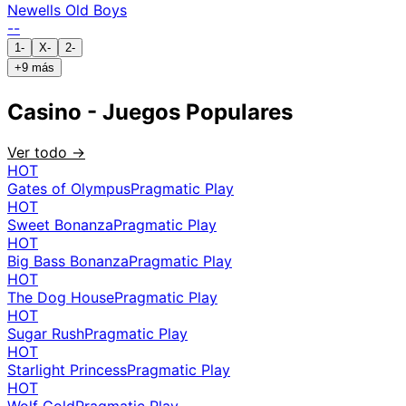
Newells Old Boys
-
-
1
-
X
-
2
-
+9 más
Casino - Juegos Populares
Ver todo →
HOT
Gates of Olympus
Pragmatic Play
HOT
Sweet Bonanza
Pragmatic Play
HOT
Big Bass Bonanza
Pragmatic Play
HOT
The Dog House
Pragmatic Play
HOT
Sugar Rush
Pragmatic Play
HOT
Starlight Princess
Pragmatic Play
HOT