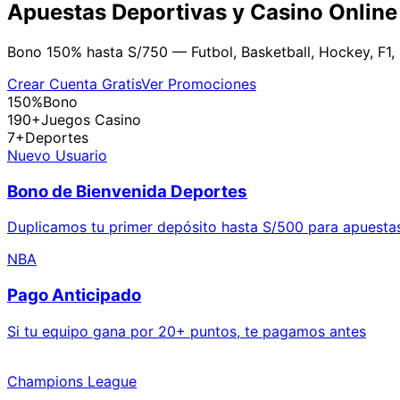
Apuestas Deportivas y Casino Online
Bono 150% hasta S/750 — Futbol, Basketball, Hockey, F1,
Crear Cuenta Gratis
Ver Promociones
150%
Bono
190+
Juegos Casino
7+
Deportes
Nuevo Usuario
Bono de Bienvenida Deportes
Duplicamos tu primer depósito hasta S/500 para apuestas
NBA
Pago Anticipado
Si tu equipo gana por 20+ puntos, te pagamos antes
Champions League